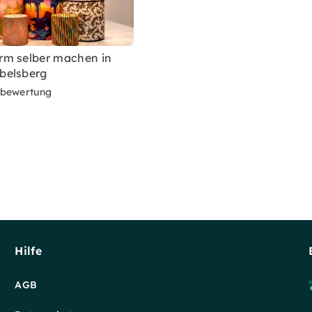
m selber machen in
belsberg
rbewertung
Hilfe
AGB