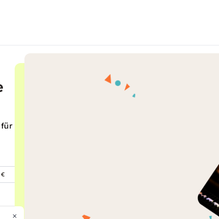
e
 für
 €